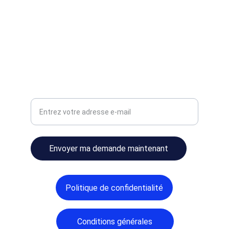
TÉLÉPHONE
06 64 80 92 17
MAIL
travaux.elec.urgents@online.fr
Adresse e-mail pour contact
Envoyer ma demande maintenant
Politique de confidentialité
Conditions générales