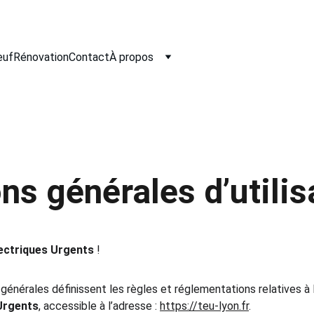
euf
Rénovation
Contact
À propos
ns générales d’utilis
ectriques Urgents
 !
énérales définissent les règles et réglementations relatives à l’
Urgents
, accessible à l’adresse : 
https://teu-lyon.fr
.