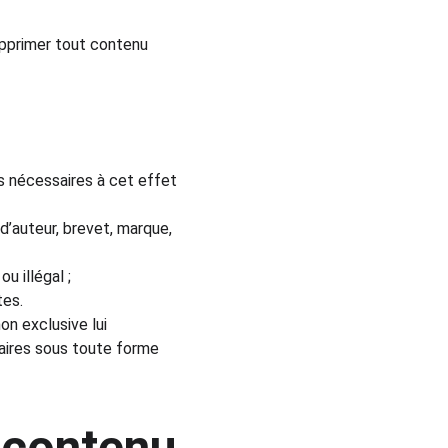
upprimer tout contenu 
s nécessaires à cet effet 
d’auteur, brevet, marque, 
 illégal ;
tes.
on exclusive lui 
taires sous toute forme 
 contenu