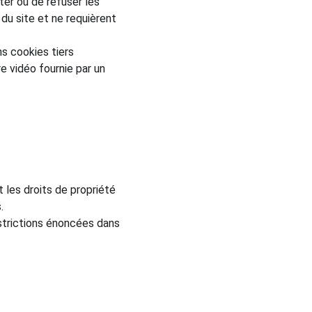
er ou de refuser les 
du site et ne requièrent 
s cookies tiers 
e vidéo fournie par un 
les droits de propriété 
.
strictions énoncées dans 