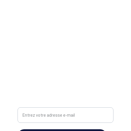
Services
Dépannage, neuf, rénovation, devis gratuits 
disponibles.
CONTACT
TÉLÉPHONE
06 64 80 92 17
MAIL
travaux.elec.urgents@online.fr
Adresse e-mail pour contact